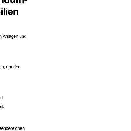
ilien
n Anlagen und
en, um den
nd
it.
ßenbereichen,