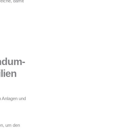
eiche, damit
ndum-
lien
n Anlagen und
en, um den