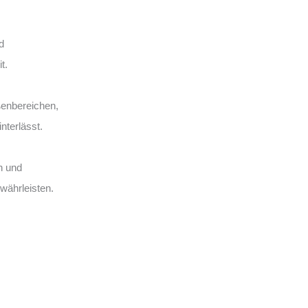
d
t.
enbereichen,
nterlässt.
n und
währleisten.