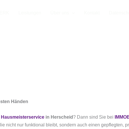
WERK
Leistungen
Über uns
Kontakt
Datensch
Hausmeisterser
erscheid
besten Händen
n
Hausmeisterservice
in Herscheid
? Dann sind Sie bei
IMMO
ie nicht nur funktional bleibt, sondern auch einen gepflegten, p