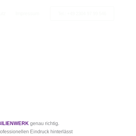
utz
Impressum
Tel.: +49 2304 97 99 546
vice in
BILIENWERK
genau richtig.
rofessionellen Eindruck hinterlässt