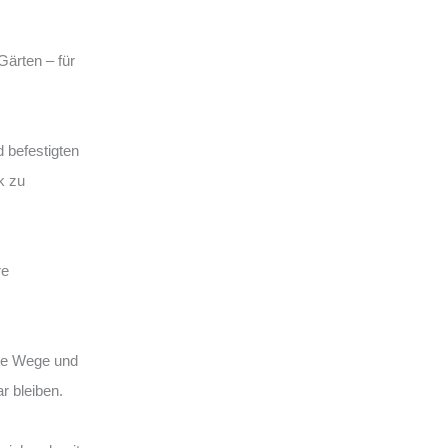
Gärten – für
 befestigten
k zu
re
hre Wege und
r bleiben.