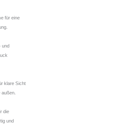
e für eine
ung.
- und
ruck
r klare Sicht
e außen.
r die
tig und