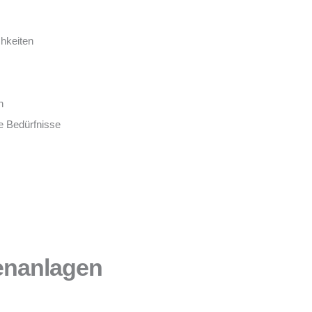
chkeiten
n
e Bedürfnisse
ßenanlagen