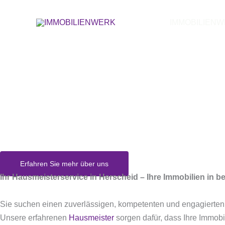
Zum
Inhalt
IMMOBILIEN
springen
Wir sind Ihr 
H
Erfahren Sie mehr über uns
Ihr Hausmeisterservice in Herscheid – Ihre Immobilien in 
Sie suchen einen zuverlässigen, kompetenten und engagierte
Unsere erfahrenen
Hausmeister
sorgen dafür, dass Ihre Immobil