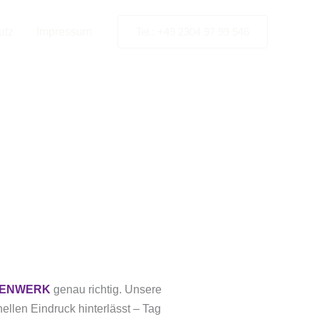
utz
Impressum
Tel.: +49 2304 97 99 546
vice in
IENWERK
genau richtig. Unsere
nellen Eindruck hinterlässt – Tag