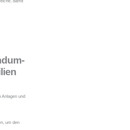
eiche, damit
ndum-
lien
n Anlagen und
en, um den