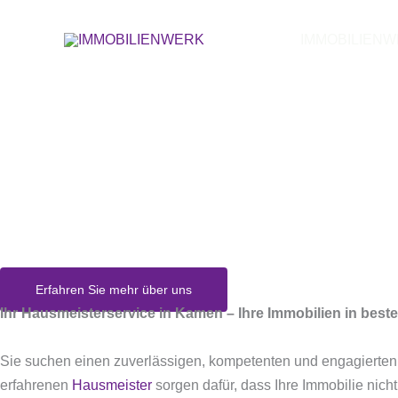
Zum
Inhalt
IMMOBILIEN
springen
Wir sind Ihr 
Erfahren Sie mehr über uns
Ihr Hausmeisterservice in Kamen – Ihre Immobilien in bes
Sie suchen einen zuverlässigen, kompetenten und engagierte
erfahrenen
Hausmeister
sorgen dafür, dass Ihre Immobilie nicht