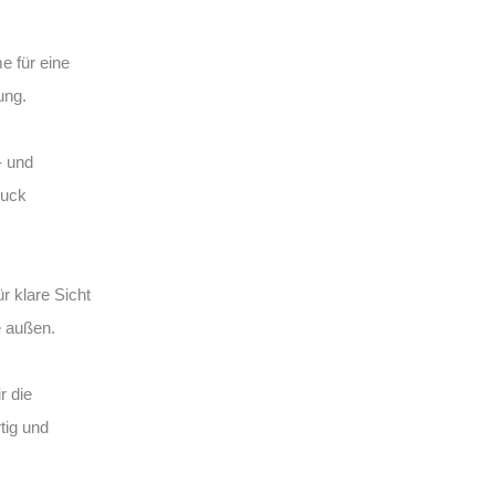
e für eine
ung.
- und
ruck
r klare Sicht
e außen.
r die
tig und