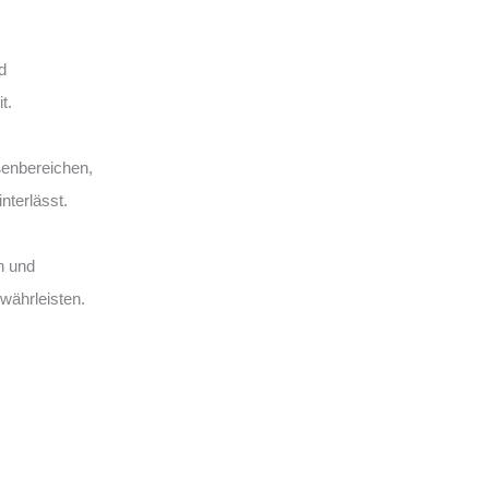
d
t.
enbereichen,
nterlässt.
n und
währleisten.