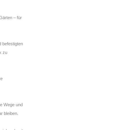
Gärten – für
 befestigten
k zu
re
hre Wege und
r bleiben.