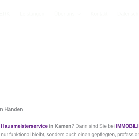
WERK
Leistungen
Über uns
Kontakt
Datensch
Hausmeisterser
Kamen
ten Händen
n
Hausmeisterservice
in Kamen
? Dann sind Sie bei
IMMOBIL
 nur funktional bleibt, sondern auch einen gepflegten, professio