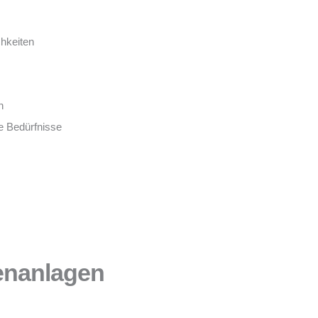
chkeiten
n
e Bedürfnisse
ßenanlagen