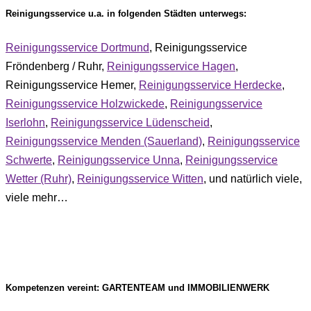
Reinigungsservice u.a. in folgenden Städten unterwegs:
Reinigungsservice Dortmund
, Reinigungsservice
Fröndenberg / Ruhr,
Reinigungsservice Hagen
,
Reinigungsservice Hemer,
Reinigungsservice Herdecke
,
Reinigungsservice Holzwickede
,
Reinigungsservice
Iserlohn
,
Reinigungsservice Lüdenscheid
,
Reinigungsservice Menden (Sauerland)
,
Reinigungsservice
Schwerte
,
Reinigungsservice Unna
,
Reinigungsservice
Wetter (Ruhr)
,
Reinigungsservice Witten
, und natürlich viele,
viele mehr…
Kompetenzen vereint: GARTENTEAM und IMMOBILIENWERK