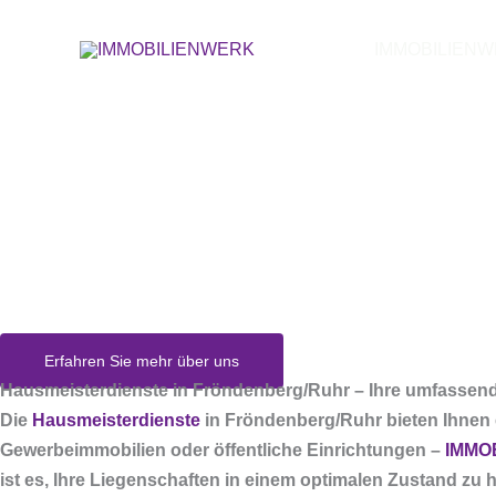
Zum
Inhalt
IMMOBILIEN
springen
Hausmeisterdi
Erfahren Sie mehr über uns
Hausmeisterdienste in Fröndenberg/Ruhr – Ihre umfassend
Die
Hausmeisterdienste
in Fröndenberg/Ruhr bieten Ihnen 
Gewerbeimmobilien oder öffentliche Einrichtungen –
IMMO
ist es, Ihre Liegenschaften in einem optimalen Zustand zu 