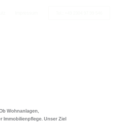
utz
Impressum
Tel.: +49 2304 97 99 546
enberg /
. Ob Wohnanlagen,
er Immobilienpflege. Unser Ziel