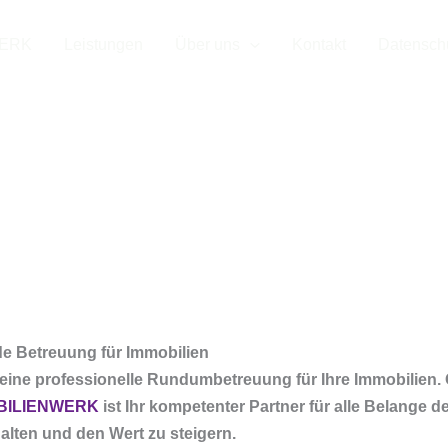
WERK
Leistungen
Über uns
Kontakt
Datensch
enste in Frönd
Ruhr​
e Betreuung für Immobilien
eine professionelle Rundumbetreuung für Ihre Immobilien
BILIENWERK
ist Ihr kompetenter Partner für alle Belange d
halten und den Wert zu steigern.