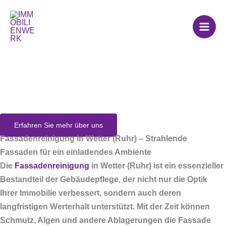
Zum
Inhalt
springen
Fassadenreinigung
in Wetter (Ruhr)
Erfahren Sie mehr über uns
Fassadenreinigung in Wetter (Ruhr) – Strahlende
Fassaden für ein einladendes Ambiente
Die
Fassadenreinigung
in Wetter (Ruhr) ist ein essenzieller
Bestandteil der Gebäudepflege, der nicht nur die Optik
Ihrer Immobilie verbessert, sondern auch deren
langfristigen Werterhalt unterstützt. Mit der Zeit können
Schmutz, Algen und andere Ablagerungen die Fassade