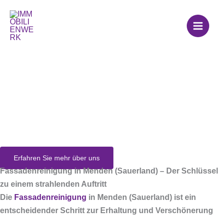
Zum
Inhalt
springen
Fassadenreinigung
in Menden
(Sauerland)
Erfahren Sie mehr über uns
Fassadenreinigung in Menden (Sauerland) – Der Schlüssel
zu einem strahlenden Auftritt
Die
Fassadenreinigung
in Menden (Sauerland) ist ein
entscheidender Schritt zur Erhaltung und Verschönerung