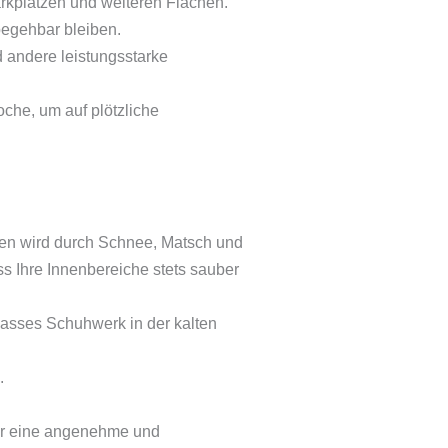
rkplätzen und weiteren Flächen.
begehbar bleiben.
 andere leistungsstarke
oche, um auf plötzliche
en wird durch Schnee, Matsch und
ss Ihre Innenbereiche stets sauber
asses Schuhwerk in der kalten
.
ür eine angenehme und