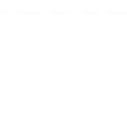
nst in Lüdensc
WERK
Leistungen
Über uns
Kontakt
Datensch