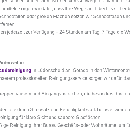
igen schnell und effizient Schnee von Gehwegen, Zufahrten, Pa
umitteln sorgen wir dafür, dass Ihre Wege auch bei Eis sicher 
 Schneefällen oder großen Flächen setzen wir Schneefräsen und
fernen.
hnen jederzeit zur Verfügung – 24 Stunden am Tag, 7 Tage die W
interwetter
äudereinigung
in Lüdenscheid an. Gerade in den Wintermonat
unserem professionellen Reinigungsservice sorgen wir dafür, da
reppenhäusern und Eingangsbereichen, die besonders durch n
en, die durch Streusalz und Feuchtigkeit stark belastet werden
reinigung für klare Sicht und saubere Glasflächen.
ßige Reinigung Ihrer Büros, Geschäfts- oder Wohnräume, um f