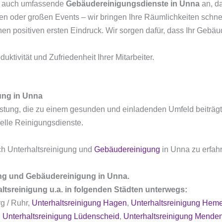
auch umfassende
Gebäudereinigungsdienste in Unna
an, da
en oder großen Events – wir bringen Ihre Räumlichkeiten schnel
nen positiven ersten Eindruck. Wir sorgen dafür, dass Ihr Gebä
duktivität und Zufriedenheit Ihrer Mitarbeiter.
ung in Unna
eistung, die zu einem gesunden und einladenden Umfeld beiträgt
nelle Reinigungsdienste.
ch Unterhaltsreinigung und
Gebäudereinigung
in Unna zu erfah
ung und Gebäudereinigung in Unna.
ltsreinigung u.a. in folgenden Städten unterwegs:
g / Ruhr,
Unterhaltsreinigung Hagen
,
Unterhaltsreinigung Heme
,
Unterhaltsreinigung Lüdenscheid
,
Unterhaltsreinigung Menden