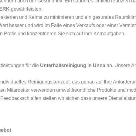
, sondern auch der Gesundheit. Ein sauberes Umfeld reduziert d
WERK
gewährleisten:
 Bakterien und Keime zu minimieren und ein gesundes Raumklim
Wert besser und wird im Falle eines Verkaufs oder einer Vermietu
n Profis und konzentrieren Sie sich auf Ihre Kernaufgaben.
tleistungen für die
Unterhaltsreinigung in Unna
an. Unsere An
 individuelles Reinigungskonzept, das genau auf Ihre Anforderun
ten Mitarbeiter verwenden umweltfreundliche Produkte und mo
Feedbackschleifen stellen wir sicher, dass unsere Dienstleist
gebot