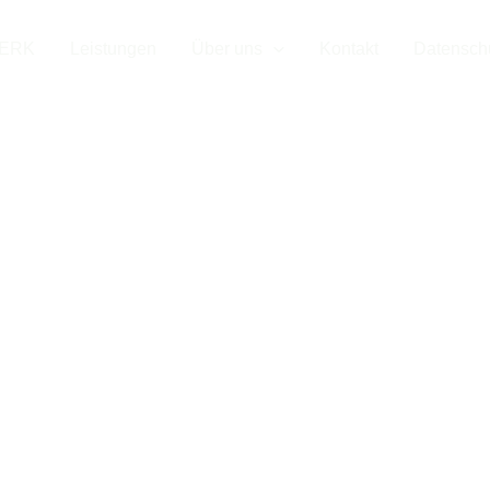
sreinigung in 
WERK
Leistungen
Über uns
Kontakt
Datensch