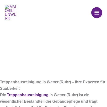
Zum
Treppenhausreinigu
Inhalt
springen
ng in Wetter (Ruhr)
Treppenhausreinigung in Wetter (Ruhr) – Ihre Experten für
Sauberkeit
Die
Treppenhausreinigung
in Wetter (Ruhr) ist ein
wesentlicher Bestandteil der Gebäudepflege und trägt