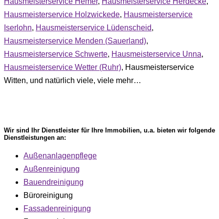
Hausmeisterservice Hemer
,
Hausmeisterservice Herdecke
,
Hausmeisterservice Holzwickede
,
Hausmeisterservice
Iserlohn
,
Hausmeisterservice Lüdenscheid
,
Hausmeisterservice Menden (Sauerland)
,
Hausmeisterservice Schwerte
,
Hausmeisterservice Unna
,
Hausmeisterservice Wetter (Ruhr)
, Hausmeisterservice
Witten
, und natürlich viele, viele mehr…
Wir sind Ihr Dienstleister für Ihre Immobilien, u.a. bieten wir folgende
Dienstleistungen an:
Außenanlagenpflege
Außenreinigung
Bauendreinigung
Büroreinigung
Fassadenreinigung